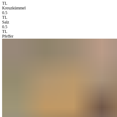
TL
Kreuzkümmel
0.5
TL
Salz
0.5
TL
Pfeffer