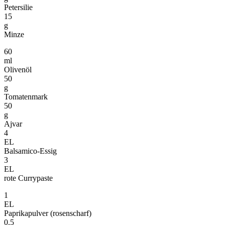
Petersilie
15
g
Minze
60
ml
Olivenöl
50
g
Tomatenmark
50
g
Ajvar
4
EL
Balsamico-Essig
3
EL
rote Currypaste
1
EL
Paprikapulver (rosenscharf)
0.5